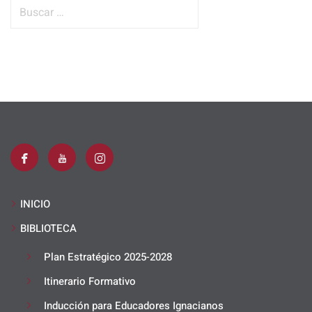
B
u
s
c
a
r
:
INICIO
BIBLIOTECA
Plan Estratégico 2025-2028
Itinerario Formativo
Inducción para Educadores Ignacianos