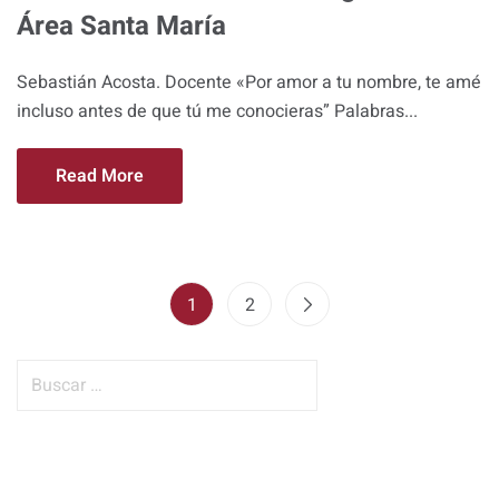
Área Santa María
Sebastián Acosta. Docente «Por amor a tu nombre, te amé
incluso antes de que tú me conocieras” Palabras...
Read More
1
2
B
u
s
c
a